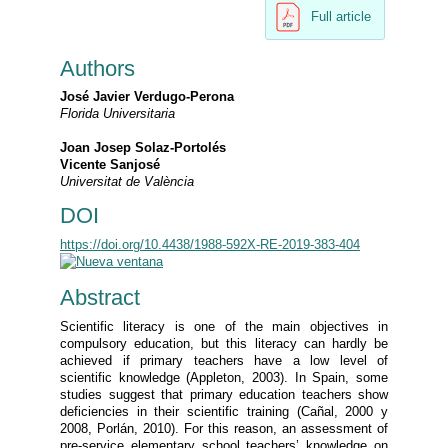
Full article
Authors
José Javier Verdugo-Perona
Florida Universitaria
Joan Josep Solaz-Portolés
Vicente Sanjosé
Universitat de València
DOI
https://doi.org/10.4438/1988-592X-RE-2019-383-404
Abstract
Scientific literacy is one of the main objectives in
compulsory education, but this literacy can hardly be
achieved if primary teachers have a low level of
scientific knowledge (Appleton, 2003). In Spain, some
studies suggest that primary education teachers show
deficiencies in their scientific training (Cañal, 2000 y
2008, Porlán, 2010). For this reason, an assessment of
pre-service elementary school teachers’ knowledge on