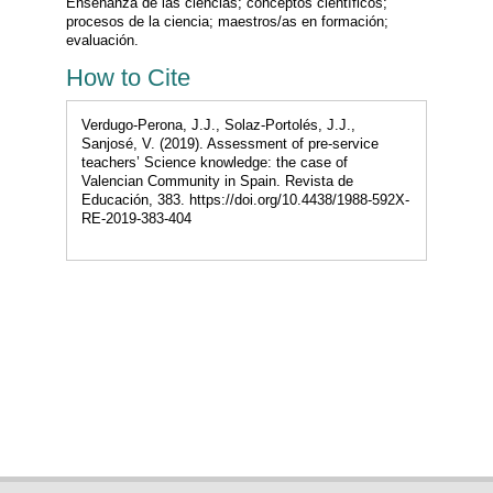
Enseñanza de las ciencias; conceptos científicos;
procesos de la ciencia; maestros/as en formación;
evaluación.
How to Cite
Verdugo-Perona, J.J., Solaz-Portolés, J.J.,
Sanjosé, V. (2019). Assessment of pre-service
teachers’ Science knowledge: the case of
Valencian Community in Spain. Revista de
Educación, 383. https://doi.org/10.4438/1988-592X-
RE-2019-383-404