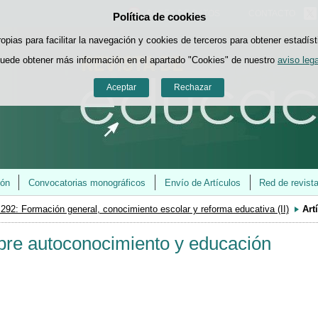
BASES DE DATOS
CONTACTO
Política de cookies
Saltar al contenido
ropias para facilitar la navegación y cookies de terceros para obtener estadíst
uede obtener más información en el apartado "Cookies" de nuestro
aviso lega
Aceptar
Rechazar
ión
Convocatorias monográficos
Envío de Artículos
Red de revist
 292: Formación general, conocimiento escolar y reforma educativa (II)
Art
bre autoconocimiento y educación