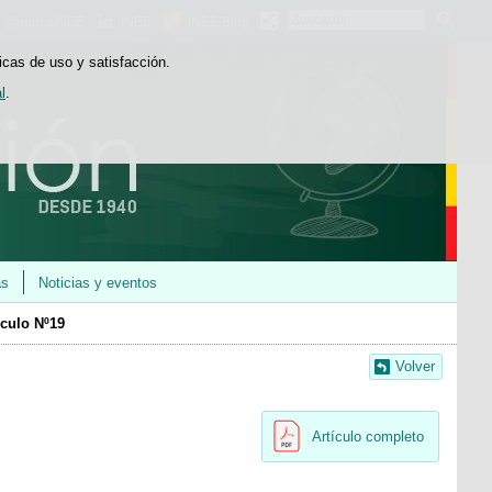
Buscador
@educaINEE
INEE
INEE Blog
icas de uso y satisfacción.
l
.
as
Noticias y eventos
ículo Nº19
Volver
Artículo completo