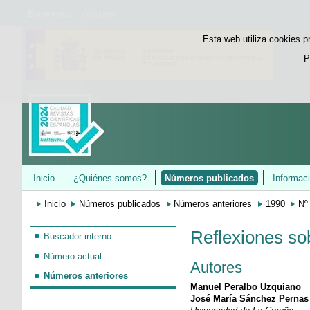
Bienvenido
Welcome
Esta web utiliza cookies p
P
Inicio
¿Quiénes somos?
Números publicados
Informac
Inicio
Números publicados
Números anteriores
1990
Nº
Reflexiones so
Buscador interno
Número actual
Autores
Números anteriores
Manuel Peralbo Uzquiano
José María Sánchez Pernas