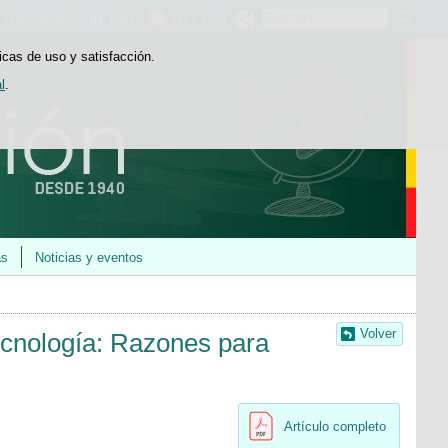
Buscador
@educaINEE
INEE
INEE Blog
icas de uso y satisfacción.
l
.
as
Noticias y eventos
Volver
 tecnología: Razones para
Artículo completo