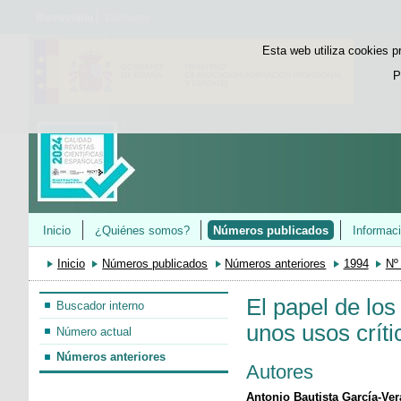
Bienvenido
Welcome
Esta web utiliza cookies p
P
Inicio
¿Quiénes somos?
Números publicados
Informac
Inicio
Números publicados
Números anteriores
1994
Nº
El papel de los
Buscador interno
unos usos críti
Número actual
Números anteriores
Autores
Antonio Bautista García-Ver