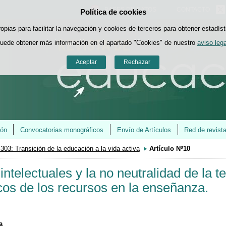
BASES DE DATOS
CONTACTO
Política de cookies
Saltar al contenido
ropias para facilitar la navegación y cookies de terceros para obtener estadíst
uede obtener más información en el apartado "Cookies" de nuestro
aviso lega
Aceptar
Rechazar
ión
Convocatorias monográficos
Envío de Artículos
Red de revist
 303: Transición de la educación a la vida activa
Artículo Nº10
 intelectuales y la no neutralidad de la
cos de los recursos en la enseñanza.
a