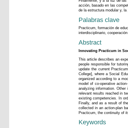
Finalmente, y a la luz de las
acción, basado en las compete
de la estructura modular y, la
Palabras clave
Practicum, formación de educa
interdisciplinario, cooperación 
Abstract
Innovating Practicum in Soc
This article describes an expe
people responsible for tutori
update the current Practicum
College], where a Social Edu
organized according to a modu
model of co-operative action
analyzing information. Other 
relevant results reached in t
existing competencies. In or
Finally, and as a result of t
collected in an action-plan 
Practicum, the continuity of i
Keywords