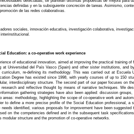
 necesidades detectadas, se plantean distintas propuestas de mejora para da
ncias definidas y en la subsiguiente concreción de tareas. Asimismo, contem
 promoción de las redes colaborativas.
dores sociales, innovación educativa, investigación colaborativa, investigac
interinstitucional.
ial Education: a co-operative work experience
rience of educational innovation, aimed at improving the practical training of 
ng at Universidad del País Vasco (Spain) and other sister institutions, and
 curriculum, re-defining its methodology. This was carried out at Escuela U
cation Degree has existed since 1998, with yearly courses of up to 150 s
lar, interdisciplinary structure. The second part of our paper focuses on the
- research and reflective thought by means of narrative techniques. We desc
information gathering strategies have also been applied: discussion groups,
wo areas: methodology, highlighting the scope of co-operative work and automa
der to define a more precise profile of the Social Education professional, 
he needs identified, various proposals for improvement have been suggested 
based on the competencies defined and in the subsequent task specification
ts modular structure and the promotion of co-operative networks.