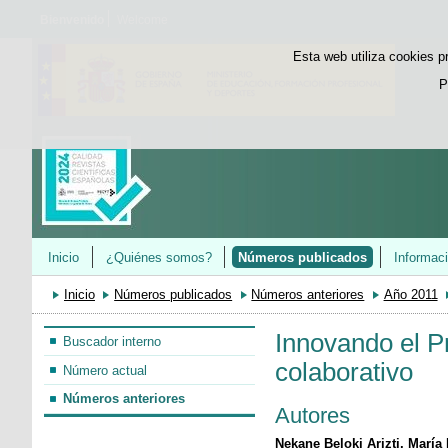
Bienvenido
Welcome
Esta web utiliza cookies p
P
Inicio
¿Quiénes somos?
Números publicados
Informac
Inicio
Números publicados
Números anteriores
Año 2011
Innovando el P
Buscador interno
colaborativo
Número actual
Números anteriores
Autores
Nekane Beloki Arizti, Marí