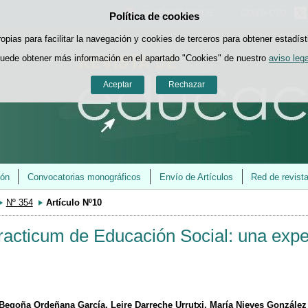
BASES DE DATOS
CONTACTO
Política de cookies
Saltar al contenido
ropias para facilitar la navegación y cookies de terceros para obtener estadíst
uede obtener más información en el apartado "Cookies" de nuestro
aviso lega
Aceptar
Rechazar
ión
Convocatorias monográficos
Envío de Artículos
Red de revist
Nº 354
Artículo Nº10
racticum de Educación Social: una exper
a Begoña Ordeñana García, Leire Darreche Urrutxi, María Nieves Gonzále