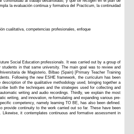
r continuidad al trabajo desarrollado, y que se recogen en el plan de
pla la evaluación continua y formativa del Practicum, la continuidad
ión cualitativa, competencias profesionales, enfoque
future Social Education professionals. It was carried out by a group of
 by students in that same university. The main goal was to review and
niversitaria de Magisterio, Bilbao (Spain) [Primary Teacher Training
tudents. Following the new ESHE framework, the curriculum has been
 description of the qualitative methodology used, bringing together a
ribe both the techniques and the strategies used for collecting and
 automatic writing and audio recordings. Thirdly, we explain the most
tic writing, and innovation, re-formulating and expanding various pre-
a specific competency, namely learning TO BE, has also been defined.
to provide continuity to the work carried out so far. These have been
s. Likewise, it contemplates continuous and formative assessment in