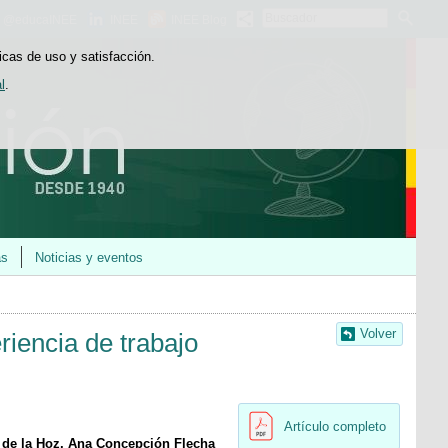
Buscador
@educaINEE
INEE
INEE Blog
icas de uso y satisfacción.
l
.
as
Noticias y eventos
Volver
iencia de trabajo
Artículo completo
z de la Hoz, Ana Concepción Flecha