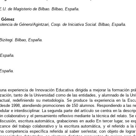
.U. de Magisterio de Bilbao. Bilbao, España.
o Gómez
olencia de Género/Agintzari, Coop. de Iniciativa Social. Bilbao, España.
izitegi. Bilbao, España.
 España.
 España.
una experiencia de Innovación Educativa dirigida a mejorar la formación prá
ización, tanto de la Universidad como de las entidades, y alumnado de la Univ
ctual, redefiniendo su metodología. Se produce la experiencia en la Escu
 desde 1998, atendiendo promociones de 150 alumnos. Respondiendo a las ne
ular e interdisciplinar. La segunda parte del artículo se centra en la descri
n colaborativo y el pensamiento reflexivo mediante la técnica del relato. Se u
iscusión, escritura automática, grabaciones en audio En tercer lugar, se ex
lcance del trabajo colaborativo y la escritura automática, y el referido a 
na competencia específica referida al saber ser/estar, con objeto de logra