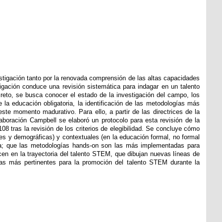
estigación tanto por la renovada comprensión de las altas capacidades
igación conduce una revisión sistemática para indagar en un talento
ncreto, se busca conocer el estado de la investigación del campo, los
 la educación obligatoria, la identificación de las metodologías más
ste momento madurativo. Para ello, a partir de las directrices de la
boración Campbell se elaboró un protocolo para esta revisión de la
08 tras la revisión de los criterios de elegibilidad. Se concluye cómo
les y demográficas) y contextuales (en la educación formal, no formal
toria; que las metodologías hands-on son las más implementadas para
cen en la trayectoria del talento STEM, que dibujan nuevas líneas de
ivas más pertinentes para la promoción del talento STEM durante la