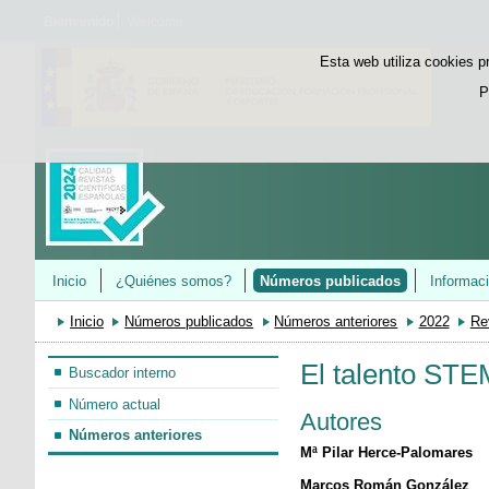
Bienvenido
Welcome
Esta web utiliza cookies p
P
Inicio
¿Quiénes somos?
Números publicados
Informac
Inicio
Números publicados
Números anteriores
2022
Re
El talento STEM
Buscador interno
Número actual
Autores
Números anteriores
Mª Pilar Herce-Palomares
Marcos Román González