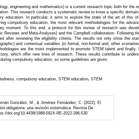
ogy, engineering and mathematics) is a current research topic both for the r
tion. This research conducts a systematic review to know a specific domain, S
y education. In particular, it aims to explore the state of the art of this o
uring compulsory education, the most relevant methodologies for the advan
nary moment. To this end, a protocol for this review of research was deve
c Reviews and Meta-Analyses) and the Campbell collaboration. Following the a
d after reviewing the eligibility criteria. The results not only show the stat
aphic) and contextual variables (in formal, non-formal and, other scenarios)
thodologies are the most implemented to promote STEM talent and finally, b
tory, which offer new lines of research. These results contribute to unders
uring compulsory education, so some guidelines are given.
giftedness, compulsory education, STEM education, STEM
omán González, M., & Jiménez Fernández, C. (2022). El
n obligatoria: una revisión sistemática. Revista De
tps://doi.org/10.4438/1988-592X-RE-2022-396-530