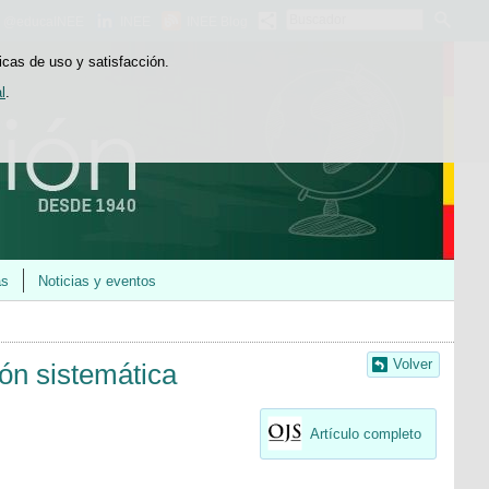
Buscador
@educaINEE
INEE
INEE Blog
icas de uso y satisfacción.
l
.
as
Noticias y eventos
Volver
ión sistemática
Artículo completo