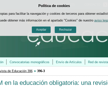
BASES DE DATOS
CONTACTO
Política de cookies
Saltar al contenido
ropias para facilitar la navegación y cookies de terceros para obtener estadíst
uede obtener más información en el apartado "Cookies" de nuestro
aviso lega
Aceptar
Rechazar
ión
Convocatorias monográficos
Envío de Artículos
Red de revist
vista de Educación 396
396-3
 en la educación obligatoria: una revis