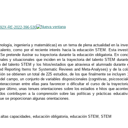
-592X-RE-2022-396-530
nología, ingeniería y matemáticas) es un tema de plena actualidad en la inv
talento, como por el reciente interés hacia la educación STEM. Esta invest
Se pretende ilustrar su trayectoria durante la educación obligatoria. En co
ales y situacionales que inciden en la trayectoria del talento STEM durante
n del talento STEM y los hitos/estadios que atraviesa el alumnado durante e
d Reporting Items for Systematic Reviews and Meta-Analyses) y de la cola
ción se obtienen un total de 225 estudios, de los que finalmente se incluyen 1
 del campo, un conjunto de variables disposicionales (cognitivas, psicosocia
nteraccionan entre ellas para favorecer o dificultar el curso de la trayec
por último, unas tenues orientaciones sobre los estadios e hitos que aconte
ados contribuyen a la comprensión sobre las políticas y prácticas educat
 que se proporcionan algunas orientaciones.
to, altas capacidades, educación obligatoria, educación STEM, STEM