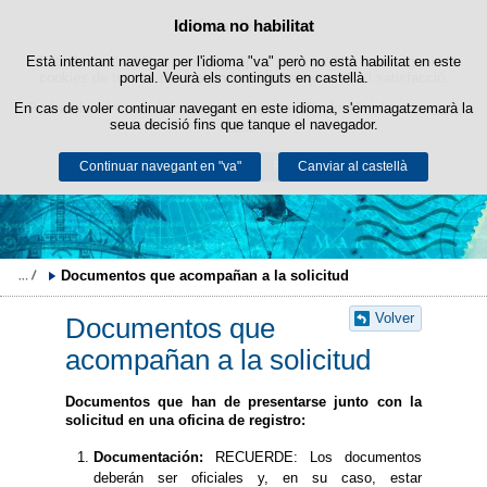
Política de cookies
Idioma no habilitat
Passar al contingut
Està intentant navegar per l'idioma "va" però no està habilitat en este
Este lloc web utilitza cookies pròpies per a facilitar la navegació i
cookies de tercers per a obtindre estadístiques d'ús i satisfacció.
portal. Veurà els continguts en castellà.
En cas de voler continuar navegant en este idioma, s'emmagatzemarà la
Podeu obtindre més informació en l'apartat "Cookies" del nostre
avís
seua decisió fins que tanque el navegador.
legal
.
Continuar navegant en "va"
Acceptar
Rebutjar
Canviar al castellà
Documentos que acompañan a la solicitud
Volver
Documentos que
acompañan a la solicitud
Documentos que han de presentarse junto con la
solicitud en una oficina de registro:
Documentación:
RECUERDE: Los documentos
deberán ser oficiales y, en su caso, estar