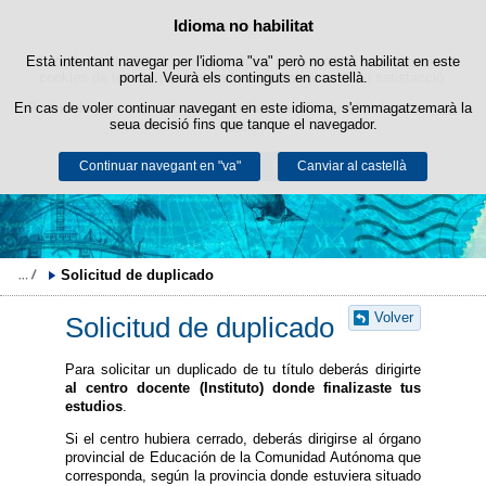
Política de cookies
Idioma no habilitat
Passar al contingut
Està intentant navegar per l'idioma "va" però no està habilitat en este
Este lloc web utilitza cookies pròpies per a facilitar la navegació i
cookies de tercers per a obtindre estadístiques d'ús i satisfacció.
portal. Veurà els continguts en castellà.
En cas de voler continuar navegant en este idioma, s'emmagatzemarà la
Podeu obtindre més informació en l'apartat "Cookies" del nostre
avís
seua decisió fins que tanque el navegador.
legal
.
Continuar navegant en "va"
Acceptar
Rebutjar
Canviar al castellà
Solicitud de duplicado
Volver
Solicitud de duplicado
Para solicitar un duplicado de tu título deberás dirigirte
al centro docente (Instituto) donde finalizaste tus
estudios
.
Si el centro hubiera cerrado, deberás dirigirse al órgano
provincial de Educación de la Comunidad Autónoma que
corresponda, según la provincia donde estuviera situado