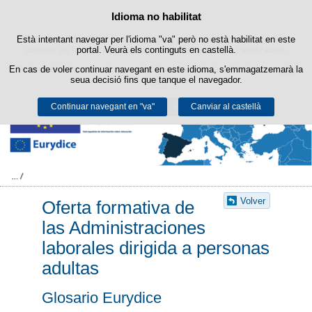
Buscad
Política de cookies
Idioma no habilitat
Passar al contingut
Està intentant navegar per l'idioma "va" però no està habilitat en este
Este lloc web utilitza cookies pròpies per a facilitar la navegació i
cookies de tercers per a obtindre estadístiques d'ús i satisfacció.
portal. Veurà els continguts en castellà.
En cas de voler continuar navegant en este idioma, s'emmagatzemarà la
Podeu obtindre més informació en l'apartat "Cookies" del nostre
avís
seua decisió fins que tanque el navegador.
legal
.
Continuar navegant en "va"
Acceptar
Rebutjar
Canviar al castellà
Volver
Oferta formativa de
las Administraciones
laborales dirigida a personas
adultas
Glosario Eurydice