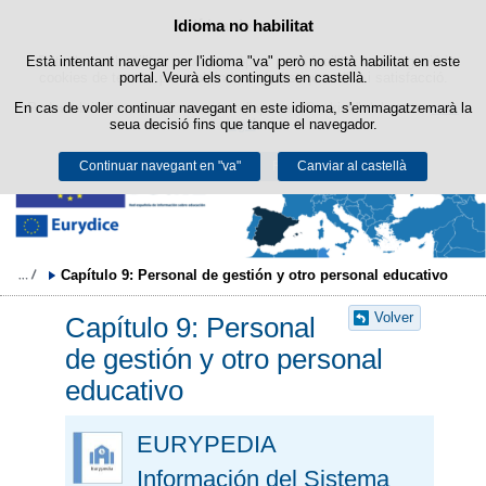
Buscad
Política de cookies
Idioma no habilitat
Passar al contingut
Està intentant navegar per l'idioma "va" però no està habilitat en este
Este lloc web utilitza cookies pròpies per a facilitar la navegació i
cookies de tercers per a obtindre estadístiques d'ús i satisfacció.
portal. Veurà els continguts en castellà.
En cas de voler continuar navegant en este idioma, s'emmagatzemarà la
Podeu obtindre més informació en l'apartat "Cookies" del nostre
avís
seua decisió fins que tanque el navegador.
legal
.
Continuar navegant en "va"
Acceptar
Rebutjar
Canviar al castellà
Capítulo 9: Personal de gestión y otro personal educativo
Volver
Capítulo 9: Personal
de gestión y otro personal
educativo
EURYPEDIA
Información del Sistema