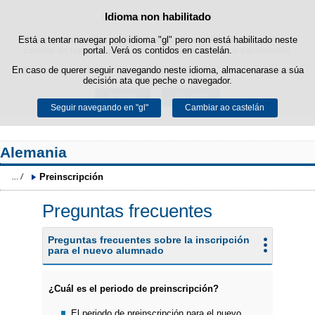
Idioma non habilitado
Política de cookies
Saltar ao contido
Está a tentar navegar polo idioma "gl" pero non está habilitado neste
Este sitio web utiliza cookies propias para facilitar a navegación e
cookies de terceiros para obter estatísticas de uso e satisfacción.
portal. Verá os contidos en castelán.
Pode obter máis información no apartado "Cookies" do noso
En caso de querer seguir navegando neste idioma, almacenarase a súa
aviso legal
.
decisión ata que peche o navegador.
Aceptar
Rexeitar
Seguir navegando en "gl"
Cambiar ao castelán
Alemania
Preinscripción
Preguntas frecuentes
Preguntas frecuentes sobre la inscripción
para el nuevo alumnado
¿Cuál es el periodo de preinscripción?
El periodo de preinscripción para el nuevo