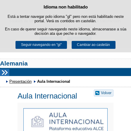
Idioma non habilitado
Política de cookies
Saltar ao contido
Está a tentar navegar polo idioma "gl" pero non está habilitado neste
Este sitio web utiliza cookies propias para facilitar a navegación e
cookies de terceiros para obter estatísticas de uso e satisfacción.
portal. Verá os contidos en castelán.
Pode obter máis información no apartado "Cookies" do noso
En caso de querer seguir navegando neste idioma, almacenarase a súa
aviso legal
.
decisión ata que peche o navegador.
Aceptar
Rexeitar
Seguir navegando en "gl"
Cambiar ao castelán
Alemania
Presentación
Aula Internacional
Volver
Aula Internacional