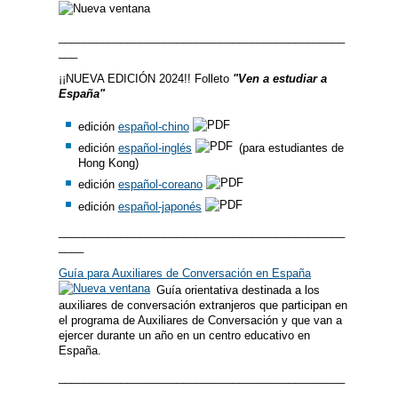
______________________________________________
___
¡¡NUEVA EDICIÓN 2024!! Folleto
"Ven a estudiar a
España"
edición
español-chino
edición
español-inglés
(para estudiantes de
Hong Kong)
edición
español-coreano
edición
español-japonés
______________________________________________
____
Guía para Auxiliares de Conversación en España
Guía orientativa destinada a los
auxiliares de conversación extranjeros que participan en
el programa de Auxiliares de Conversación y que van a
ejercer durante un año en un centro educativo en
España.
______________________________________________
___