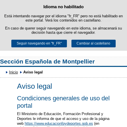
Idioma no habilitado
Política de cookies
Saltar al contenido
Está intentando navegar por el idioma "fr_FR" pero no está habilitado en
Esta web utiliza cookies propias para facilitar la navegación y cookies
de terceros para obtener estadísticas de uso y satisfacción.
este portal. Verá los contenidos en castellano.
En caso de querer seguir navegando en este idioma, se almacenará su
Puede obtener más información en el apartado "Cookies" de nuestro
decisión hasta que cierre el navegador.
aviso legal
.
Seguir navegando en "fr_FR"
Aceptar
Rechazar
Cambiar al castellano
Sección Española de Montpellier
Inicio
Aviso legal
Aviso legal
Condiciones generales de uso del
portal
El Ministerio de Educación, Formación Profesional y
Deportes le informa de que el acceso y uso de la página
web
https://www.educacionfpydeportes.gob.es
(en