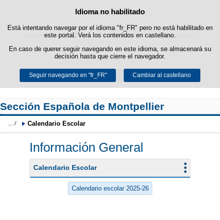
Idioma no habilitado
Política de cookies
Saltar al contenido
Está intentando navegar por el idioma "fr_FR" pero no está habilitado en
Esta web utiliza cookies propias para facilitar la navegación y cookies
de terceros para obtener estadísticas de uso y satisfacción.
este portal. Verá los contenidos en castellano.
En caso de querer seguir navegando en este idioma, se almacenará su
Puede obtener más información en el apartado "Cookies" de nuestro
decisión hasta que cierre el navegador.
aviso legal
.
Seguir navegando en "fr_FR"
Aceptar
Rechazar
Cambiar al castellano
Sección Española de Montpellier
Calendario Escolar
Información General
Calendario Escolar
Calendario escolar 2025-26