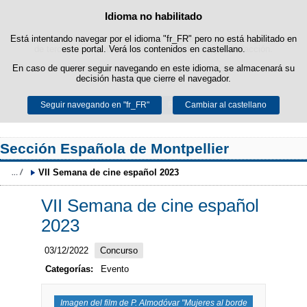
Idioma no habilitado
Política de cookies
Saltar al contenido
Está intentando navegar por el idioma "fr_FR" pero no está habilitado en
Esta web utiliza cookies propias para facilitar la navegación y cookies
de terceros para obtener estadísticas de uso y satisfacción.
este portal. Verá los contenidos en castellano.
En caso de querer seguir navegando en este idioma, se almacenará su
Puede obtener más información en el apartado "Cookies" de nuestro
decisión hasta que cierre el navegador.
aviso legal
.
Seguir navegando en "fr_FR"
Aceptar
Rechazar
Cambiar al castellano
Sección Española de Montpellier
VII Semana de cine español 2023
VII Semana de cine español
2023
03/12/2022
Concurso
Categorías:
Evento
Imagen del film de P. Almodóvar "Mujeres al borde