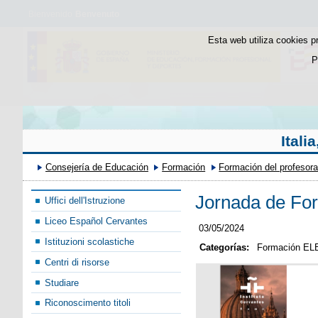
Bienvenido
Benvenuto
Esta web utiliza cookies p
P
Itali
Consejería de Educación
Formación
Formación del profesor
Jornada de Fo
Uffici dell'Istruzione
Liceo Español Cervantes
03/05/2024
Istituzioni scolastiche
Categorías:
Formación ELE
Centri di risorse
Studiare
Riconoscimento titoli