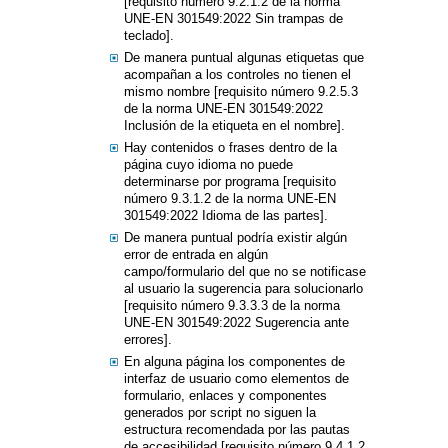
[requisito número 9.2.1.2 de la norma
UNE-EN 301549:2022 Sin trampas de
teclado].
De manera puntual algunas etiquetas que
acompañan a los controles no tienen el
mismo nombre [requisito número 9.2.5.3
de la norma UNE-EN 301549:2022
Inclusión de la etiqueta en el nombre].
Hay contenidos o frases dentro de la
página cuyo idioma no puede
determinarse por programa [requisito
número 9.3.1.2 de la norma UNE-EN
301549:2022 Idioma de las partes].
De manera puntual podría existir algún
error de entrada en algún
campo/formulario del que no se notificase
al usuario la sugerencia para solucionarlo
[requisito número 9.3.3.3 de la norma
UNE-EN 301549:2022 Sugerencia ante
errores].
En alguna página los componentes de
interfaz de usuario como elementos de
formulario, enlaces y componentes
generados por script no siguen la
estructura recomendada por las pautas
de accesibilidad [requisito número 9.4.1.2