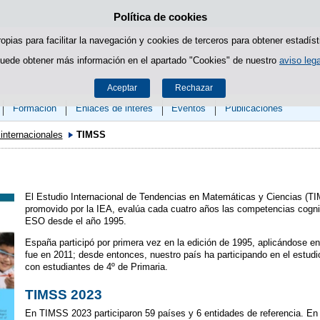
Política de cookies
Saltar al contenido
ropias para facilitar la navegación y cookies de terceros para obtener estadíst
uede obtener más información en el apartado "Cookies" de nuestro
aviso lega
Aceptar
Rechazar
Formación
Enlaces de interés
Eventos
Publicaciones
internacionales
TIMSS
El Estudio Internacional de Tendencias en Matemáticas y Ciencias (TI
promovido por la IEA, evalúa cada cuatro años las competencias cognit
ESO desde el año 1995.
España participó por primera vez en la edición de 1995, aplicándose en
fue en 2011; desde entonces, nuestro país ha participando en el estud
con estudiantes de 4º de Primaria.
TIMSS 2023
En TIMSS 2023 participaron 59 países y 6 entidades de referencia. En 