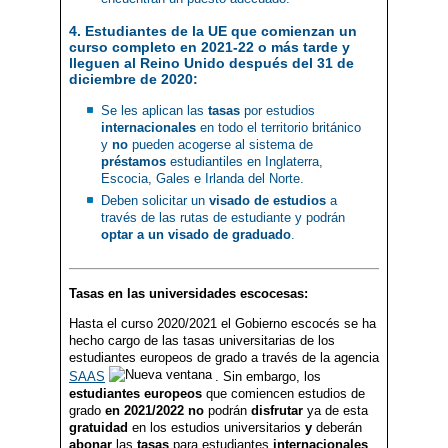
4. Estudiantes de la UE que comienzan un
curso completo en 2021-22 o más tarde y
lleguen al Reino Unido después del 31 de
diciembre de 2020:
Se les aplican las
tasas
por estudios
internacionales
en todo el territorio británico
y
no
pueden acogerse al sistema de
préstamos
estudiantiles en Inglaterra,
Escocia, Gales e Irlanda del Norte.
Deben solicitar un
visado de estudios
a
través de las rutas de estudiante y podrán
optar a un visado de graduado
.
Tasas en las universidades escocesas:
Hasta el curso 2020/2021 el Gobierno escocés se ha
hecho cargo de las tasas universitarias de los
estudiantes europeos de grado a través de la agencia
SAAS
. Sin embargo, los
estudiantes europeos
que comiencen estudios de
grado
en 2021/2022
no
podrán
disfrutar
ya de esta
gratuidad
en los estudios universitarios
y
deberán
abonar
las
tasas
para estudiantes
internacionales
.