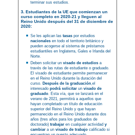
terminar sus estudios.
3. Estudiantes de la UE que comienzan un
curso completo en 2020-21 y lleguen al
Reino Unido después del 31 de diciembre de
2020:
Se les aplican las
tasas
por estudios
nacionales
en todo el territorio británico y
pueden acogerse al sistema de préstamos
estudiantiles en Inglaterra, Gales e Irlanda del
Norte.
Deben solicitar un
visado de estudios
a
través de las rutas de estudiante o graduado.
El visado de estudiante permite permanecer
en el Reino Unido durante la duración del
curso.
Después de la graduación
,el
interesado
podrá solicitar
un
visado de
graduado
. Esta vía, que se lanzará en el
verano de 2021, permitirá a aquellos que
hayan completado un título de educación
superior del Reino Unido y que hayan
permanecido en el Reino Unido durante dos
años (tres años para los graduados de
doctorado)
trabajar
en cualquier actividad
y
cambiar
a un
visado de trabajo
calificado si
encuentran un puesto adecuado.