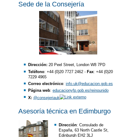
Sede de la Consejería
Dirección:
20 Peel Street, London W8 7PD
Teléfono
: +44 (0)20 7727 2462 -
Fax
: +44 (0)20
7229 4965
Correo electrónico
:
info.uk@educacion.gob.es
Página web
:
educacionyfp.gob.es/reinounido
X:
@consejeriauk
Asesoría técnica en Edimburgo
Dirección
: Consulado de
España, 63 North Castle St,
Edinburgh EH2 3LJ