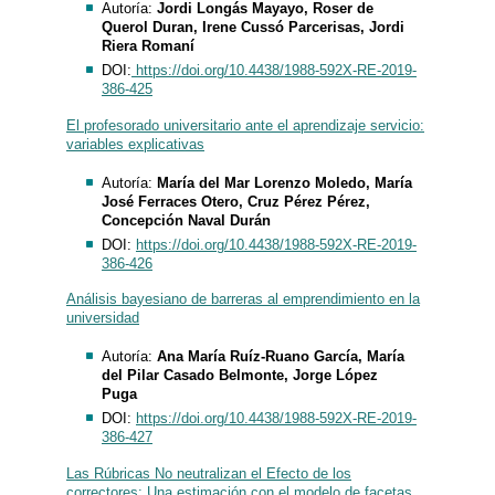
Autoría:
Jordi Longás Mayayo, Roser de
Querol Duran, Irene Cussó Parcerisas, Jordi
Riera Romaní
DOI:
https://doi.org/10.4438/1988-592X-RE-2019-
386-425
El profesorado universitario ante el aprendizaje servicio:
variables explicativas
Autoría:
María del Mar Lorenzo Moledo, María
José Ferraces Otero, Cruz Pérez Pérez,
Concepción Naval Durán
DOI:
https://doi.org/10.4438/1988-592X-RE-2019-
386-426
Análisis bayesiano de barreras al emprendimiento en la
universidad
Autoría:
Ana María Ruíz-Ruano García, María
del Pilar Casado Belmonte, Jorge López
Puga
DOI:
https://doi.org/10.4438/1988-592X-RE-2019-
386-427
Las Rúbricas No neutralizan el Efecto de los
correctores: Una estimación con el modelo de facetas