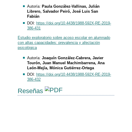
Autoría:
Paula González-Vallinas, Julián
Librero, Salvador Peiró, José Luis San
Fabián
DOI:
https://doi.org/10.4438/1988-592X-RE-2019-
386-431
Estudio exploratorio sobre acoso escolar en alumnado
con altas capacidades: prevalencia y afectación
psicológica
Autoría:
Joaquín González-Cabrera, Javier
Tourón, Juan Manuel Machimbarrena, Ana
León-Mejía, Mónica Gutiérrez-Ortega
DOI:
https://doi.org/10.4438/1988-592X-RE-2019-
386-432
Reseñas