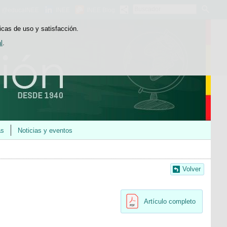
Buscador
@educaINEE
INEE
INEE Blog
icas de uso y satisfacción.
l
.
as
Noticias y eventos
Volver
Artículo completo