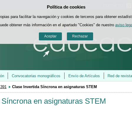
BASES DE DATOS
CONTACTO
Política de cookies
Saltar al contenido
ropias para facilitar la navegación y cookies de terceros para obtener estadíst
uede obtener más información en el apartado "Cookies" de nuestro
aviso lega
Aceptar
Rechazar
ión
Convocatorias monográficos
Envío de Artículos
Red de revist
 391
Clase Invertida Síncrona en asignaturas STEM
a Síncrona en asignaturas STEM