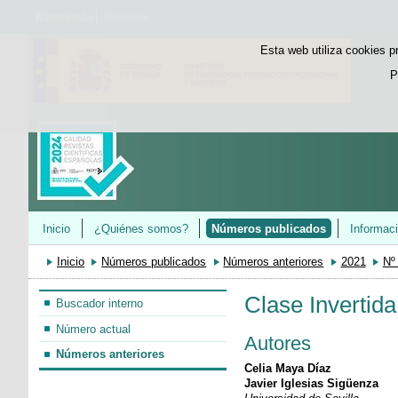
Bienvenido
Welcome
Esta web utiliza cookies p
P
Inicio
¿Quiénes somos?
Números publicados
Informac
Inicio
Números publicados
Números anteriores
2021
Nº
Clase Invertid
Buscador interno
Número actual
Autores
Números anteriores
Celia Maya Díaz
Javier Iglesias Sigüenza