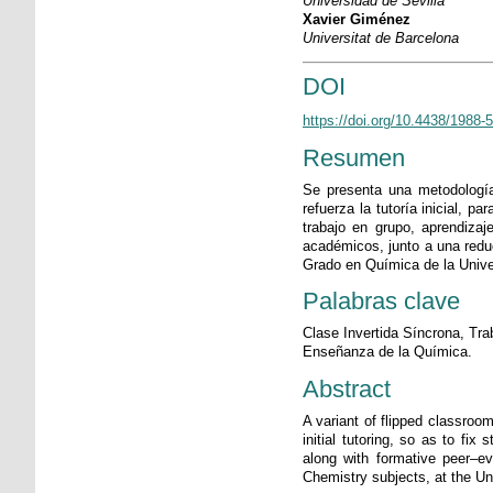
Universidad de Sevilla
Xavier Giménez
Universitat de Barcelona
DOI
https://doi.org/10.4438/1988
Resumen
Se presenta una metodología 
refuerza la tutoría inicial, 
trabajo en grupo, aprendizaj
académicos, junto a una reduc
Grado en Química de la Unive
Palabras clave
Clase Invertida Síncrona, Tr
Enseñanza de la Química.
Abstract
A variant of flipped classroo
initial tutoring, so as to f
along with formative peer–ev
Chemistry subjects, at the Uni