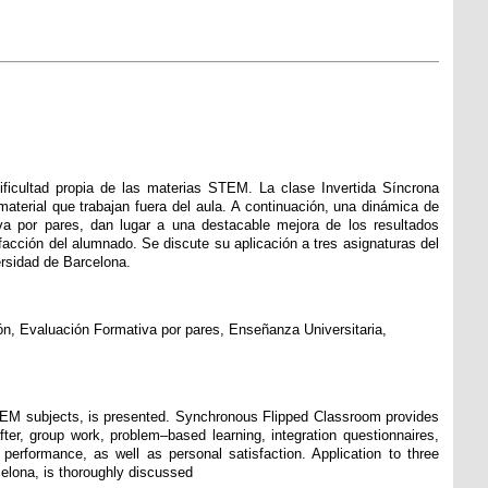
ificultad propia de las materias STEM. La clase Invertida Síncrona
 material que trabajan fuera del aula. A continuación, una dinámica de
iva por pares, dan lugar a una destacable mejora de los resultados
facción del alumnado. Se discute su aplicación a tres asignaturas del
rsidad de Barcelona.
ón, Evaluación Formativa por pares, Enseñanza Universitaria,
 STEM subjects, is presented. Synchronous Flipped Classroom provides
ter, group work, problem–based learning, integration questionnaires,
performance, as well as personal satisfaction. Application to three
celona, is thoroughly discussed