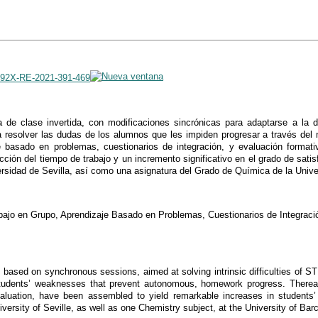
-592X-RE-2021-391-469
de clase invertida, con modificaciones sincrónicas para adaptarse a la d
para resolver las dudas de los alumnos que les impiden progresar a través del
e basado en problemas, cuestionarios de integración, y evaluación format
ción del tiempo de trabajo y un incremento significativo en el grado de satis
rsidad de Sevilla, así como una asignatura del Grado de Química de la Unive
abajo en Grupo, Aprendizaje Basado en Problemas, Cuestionarios de Integraci
m based on synchronous sessions, aimed at solving intrinsic difficulties of
ix students’ weaknesses that prevent autonomous, homework progress. Thereaf
aluation, have been assembled to yield remarkable increases in students’ 
versity of Seville, as well as one Chemistry subject, at the University of Bar