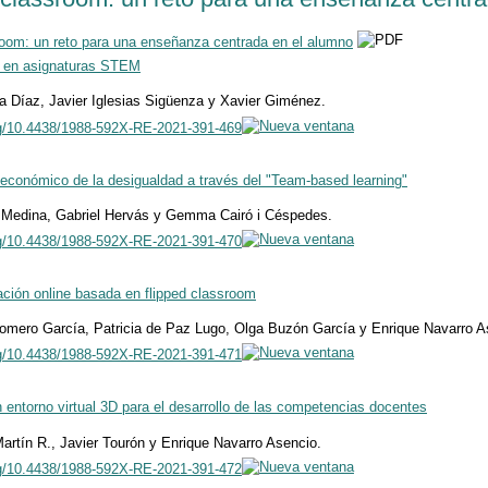
room: un reto para una enseñanza centrada en el alumno
na en asignaturas STEM
a Díaz, Javier Iglesias Sigüenza y Xavier Giménez.
rg/10.4438/1988-592X-RE-2021-391-469
s económico de la desigualdad a través del "Team-based learning"
s Medina, Gabriel Hervás y Gemma Cairó i Céspedes.
rg/10.4438/1988-592X-RE-2021-391-470
ción online basada en flipped classroom
omero García, Patricia de Paz Lugo, Olga Buzón García y Enrique Navarro A
rg/10.4438/1988-592X-RE-2021-391-471
 entorno virtual 3D para el desarrollo de las competencias docentes
artín R., Javier Tourón y Enrique Navarro Asencio.
rg/10.4438/1988-592X-RE-2021-391-472