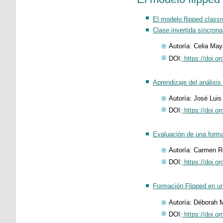
El modelo flipped class
Clase invertida síncro
Autoría: Celia May
DOI:
https://doi.o
Aprendizaje del análisi
Autoría: José Lui
DOI:
https://doi.o
Evaluación de una forma
Autoría: Carmen R
DOI:
https://doi.o
Formación Flipped en un
Autoría: Déborah M
DOI:
https://doi.o