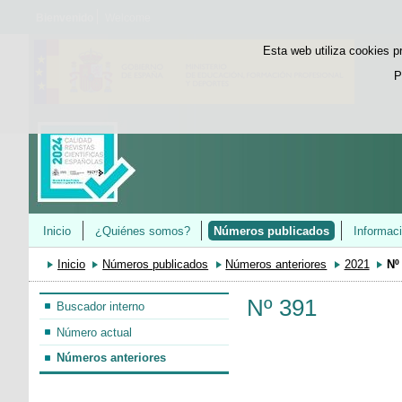
Bienvenido
Welcome
Esta web utiliza cookies p
P
Inicio
¿Quiénes somos?
Números publicados
Informac
Inicio
Números publicados
Números anteriores
2021
Nº
Nº 391
Buscador interno
Número actual
Números anteriores