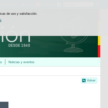
Buscador
@educaINEE
INEE
INEE Blog
icas de uso y satisfacción.
l
.
as
Noticias y eventos
Volver