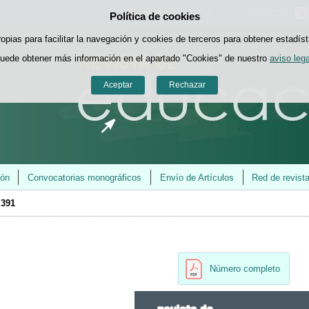
BASES DE DATOS
CONTACTO
Política de cookies
Saltar al contenido
ropias para facilitar la navegación y cookies de terceros para obtener estadíst
uede obtener más información en el apartado "Cookies" de nuestro
aviso lega
Aceptar
Rechazar
ión
Convocatorias monográficos
Envío de Artículos
Red de revist
 391
Número completo