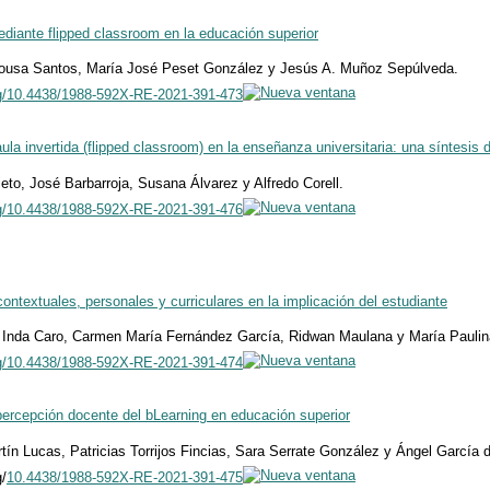
diante flipped classroom en la educación superior
ousa Santos, María José Peset González y Jesús A. Muñoz Sepúlveda.
org/10.4438/1988-592X-RE-2021-391-473
ula invertida (flipped classroom) en la enseñanza universitaria: una síntesis
ieto, José Barbarroja, Susana Álvarez y Alfredo Corell.
rg/10.4438/1988-592X-RE-2021-391-476
contextuales, personales y curriculares en la implicación del estudiante
 Inda Caro, Carmen María Fernández García, Ridwan Maulana y María Paulin
org/10.4438/1988-592X-RE-2021-391-474
percepción docente del bLearning en educación superior
rtín Lucas, Patricias Torrijos Fincias, Sara Serrate González y Ángel García d
g/
10.4438/1988-592X-RE-2021-391-475