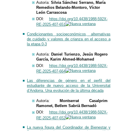
Autoría:
Silvia Sánchez Serrano, María
Remedios Belando-Montoro, Víctor
León Carrascosa
DOI:
https://doi.org/10.4438/1988-592X-
RE-2025-407-651
Condicionantes socioeconómicos, alternativas
de cuidado y valores de crianza en el acceso a
la etapa 0-3
​​​Autoría:
Daniel Turienzo, Jesús Rogero
García, Karim Ahmed-Mohamed
DOI:
https://doi.org/10.4438/1988-592X-
RE-2025-407-664
Las diferencias de género en el perfil del
estudiante de nuevo acceso de la Universitat
d’Andorra. Una evolución de la última década
​​​Autoría:
Montserrat Casalprim
Ramonet, Betlem Sabrià Bernadó
DOI:
https://doi.org/10.4438/1988-592X-
RE-2025-407-652
La nueva figura del Coordinador de Bienestar y