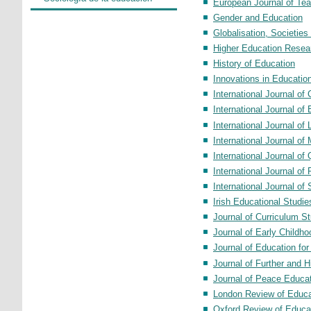
European Journal of Te
Gender and Education
Globalisation, Societie
Higher Education Rese
History of Education
Innovations in Education
International Journal o
International Journal of
International Journal of
International Journal o
International Journal of
International Journal o
International Journal of
Irish Educational Studie
Journal of Curriculum S
Journal of Early Childh
Journal of Education fo
Journal of Further and 
Journal of Peace Educa
London Review of Educa
Oxford Review of Educa