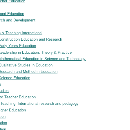
acher Education
s and Education
arch and Development
 & Teaching International
f Construction Education and Research
 Early Years Education
 Leadership in Education: Theory & Practice
f Mathematical Education in Science and Technology
 Qualitative Studies in Education
f Research and Method in Education
 Science Education
s
tudies
ood Teacher Education
r Teaching: International research and pedagogy
Higher Education
tion
tion
tion