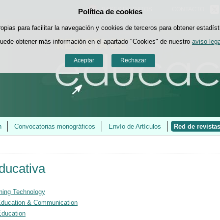
BASES DE DATOS
CONTACTO
Política de cookies
Saltar al contenido
ropias para facilitar la navegación y cookies de terceros para obtener estadíst
uede obtener más información en el apartado "Cookies" de nuestro
aviso lega
Aceptar
Rechazar
n
Convocatorias monográficos
Envío de Artículos
Red de revista
ducativa
rning Technology
Education & Communication
Education