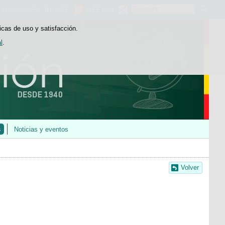
Buscador
@educaINEE
INEE
INEE Blog
icas de uso y satisfacción.
l
.
s
Noticias y eventos
Volver