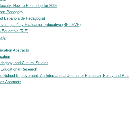
ociety: New to Routledge for 2006
port Pedagogy
ad Española de Pedagogía)
Investigación y Evaluación Educativa (RELIEVE)
n Educativa (RIE)
erly
ucation Abstracts
cation
dagogy, and Cultural Studies
f Educational Research
d School Improvement: An International Journal of Research, Policy and Prac
eds Abstracts