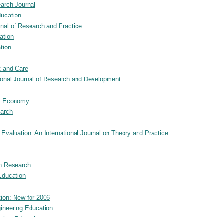
earch Journal
ducation
nal of Research and Practice
ation
ation
t and Care
tional Journal of Research and Development
& Economy
earch
Evaluation: An International Journal on Theory and Practice
n Research
Education
ion: New for 2006
ineering Education