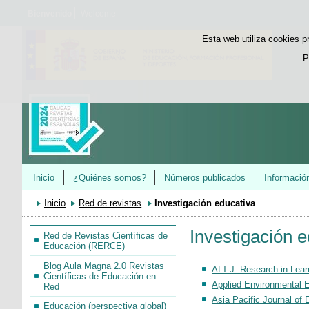
Bienvenido
Welcome
Esta web utiliza cookies p
P
Inicio
¿Quiénes somos?
Números publicados
Informació
Inicio
Red de revistas
Investigación educativa
Investigación e
Red de Revistas Científicas de
Educación (RERCE)
Blog Aula Magna 2.0 Revistas
ALT-J: Research in Lea
Científicas de Educación en
Applied Environmental 
Red
Asia Pacific Journal of 
Educación (perspectiva global)