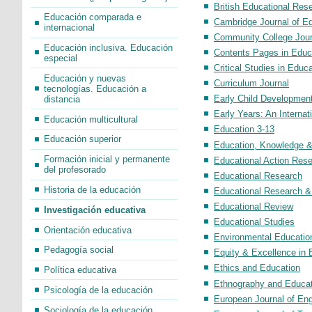
British Educational Res
Educación comparada e
Cambridge Journal of E
internacional
Community College Jour
Educación inclusiva. Educación
Contents Pages in Educ
especial
Critical Studies in Educ
Educación y nuevas
Curriculum Journal
tecnologías. Educación a
Early Child Developmen
distancia
Early Years: An Interna
Educación multicultural
Education 3-13
Educación superior
Education, Knowledge 
Formación inicial y permanente
Educational Action Res
del profesorado
Educational Research
Historia de la educación
Educational Research & 
Educational Review
Investigación educativa
Educational Studies
Orientación educativa
Environmental Educatio
Pedagogía social
Equity & Excellence in 
Ethics and Education
Política educativa
Ethnography and Educat
Psicología de la educación
European Journal of Eng
Sociología de la educación