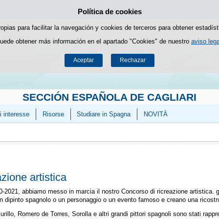
Política de cookies
Saltar al contenido
ropias para facilitar la navegación y cookies de terceros para obtener estadíst
uede obtener más información en el apartado "Cookies" de nuestro
aviso lega
Aceptar
Rechazar
SECCIÓN ESPAÑOLA DE CAGLIARI
i interesse
Risorse
Studiare in Spagna
NOVITÀ
zione artistica
-2021, abbiamo messo in marcia il nostro Concorso di ricreazione artistica. gi
 un dipinto spagnolo o un personaggio o un evento famoso e creano una ricostr
illo, Romero de Torres, Sorolla e altri grandi pittori spagnoli sono stati rappr