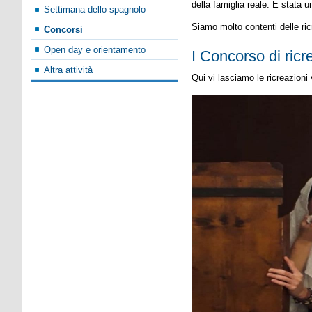
della famiglia reale. È stata u
Settimana dello spagnolo
Siamo molto contenti delle ric
Concorsi
Open day e orientamento
I Concorso di ricr
Altra attività
Qui vi lasciamo le ricreazioni v