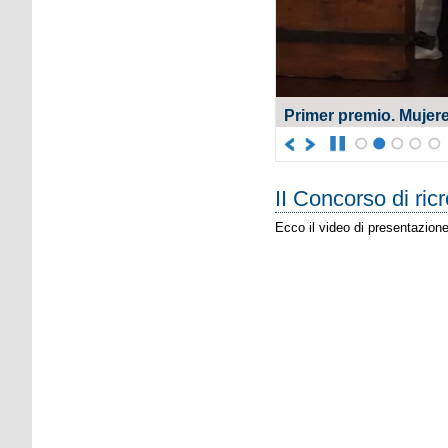
Primer premio. Mujere
1
2
3
4
5
II Concorso di ricr
Ecco il video di presentazione