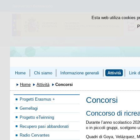
Bienvenido
Benvenuto
Esta web utiliza cookies p
P
Home
Chi siamo
Informazione generali
Attività
Link d
Home
Attività
Concorsi
Concorsi
Progetti Erasmus +
Gemellagi
Concorso di ricrea
Progetto eTwinning
Durante l’anno scolastico 2020
Recupero pasi abbandonati
o in piccoli gruppi, scelgono
Radio Cervantes
Quadri di Goya, Velázquez, Mur