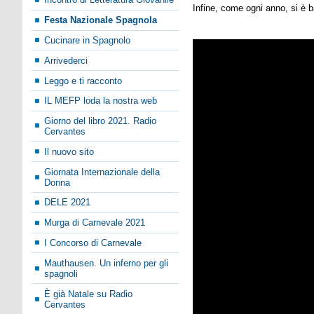
Infine, come ogni anno, si è 
Festa Nazionale Spagnola
Cucinare in Spagnolo
Arrivederci
Leggo e ti racconto
IL MEFP loda la nostra web
Giorno del libro 2021. Radio
Cervantes
Il nuovo sito
Giornata Internazionale della
Donna
DELE 2021
Murga di Carnevale 2021
I Concorso di Carnevale
Mauthausen. Un inferno per gli
spagnoli
È già Natale su Radio
Cervantes