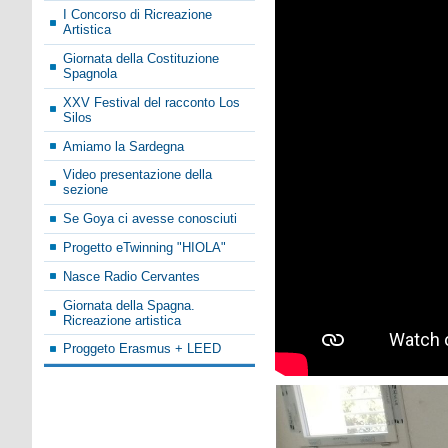
I Concorso di Ricreazione
Artistica
Giornata della Costituzione
Spagnola
XXV Festival del racconto Los
Silos
Amiamo la Sardegna
Video presentazione della
sezione
Se Goya ci avesse conosciuti
Progetto eTwinning "HIOLA"
Nasce Radio Cervantes
Giornata della Spagna.
Ricreazione artistica
Proggeto Erasmus + LEED