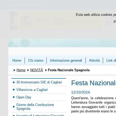
Bienvenido
Benvenuto
Esta web utiliza cookies p
P
Home
Chi siamo
Informazione generali
Attività
Link d
Home
NOVITÀ
Festa Nazionale Spagnola
Festa Naziona
30 Anniversario SIE di Cagliari
Villancicos a Cagliari
12/10/2024
Open Day
Quest'anno, la celebrazione 
Letteratura Giovanile organiz
Giorno della Costituzione
hanno assaggiato tutti i piat
Spagnola
parte più divertente erano le 
Incontro di Letteratura Giovanile