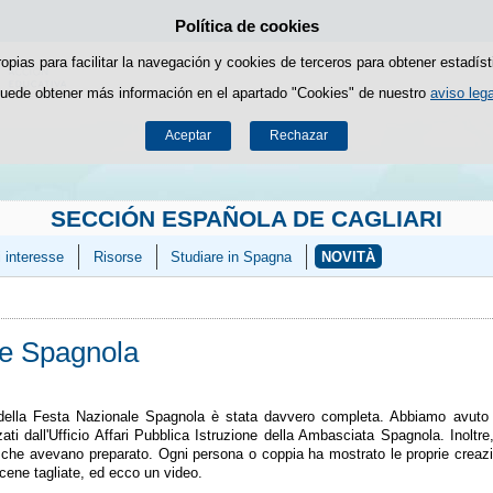
Política de cookies
Saltar al contenido
ropias para facilitar la navegación y cookies de terceros para obtener estadíst
uede obtener más información en el apartado "Cookies" de nuestro
aviso lega
Aceptar
Rechazar
SECCIÓN ESPAÑOLA DE CAGLIARI
i interesse
Risorse
Studiare in Spagna
NOVITÀ
le Spagnola
della Festa Nazionale Spagnola è stata davvero completa. Abbiamo avuto la p
zati dall'Ufficio Affari Pubblica Istruzione della Ambasciata Spagnola. Inoltr
ti che avevano preparato. Ogni persona o coppia ha mostrato le proprie creazi
scene tagliate, ed ecco un video.