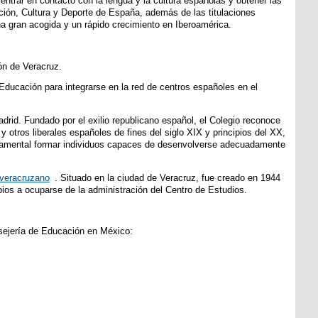
entrar en contacto con la lengua y la cultura españolas y obtener las
ción, Cultura y Deporte de España, además de las titulaciones
una gran acogida y un rápido crecimiento en Iberoamérica.
ón de Veracruz.
 Educación para integrarse en la red de centros españoles en el
adrid. Fundado por el exilio republicano español, el Colegio reconoce
 otros liberales españoles de fines del siglo XIX y principios del XX,
fundamental formar individuos capaces de desenvolverse adecuadamente
overacruzano
. Situado en la ciudad de Veracruz, fue creado en 1944
pios a ocuparse de la administración del Centro de Estudios.
onsejería de Educación en México: