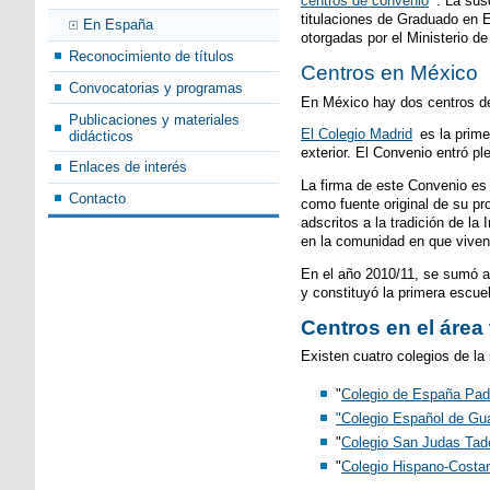
centros de convenio
. La sus
titulaciones de Graduado en 
En España
otorgadas por el Ministerio d
Reconocimiento de títulos
Centros en México
Convocatorias y programas
En México hay dos centros de
Publicaciones y materiales
El Colegio Madrid
es la prim
didácticos
exterior. El Convenio entró pl
Enlaces de interés
La firma de este Convenio es 
Contacto
como fuente original de su pr
adscritos a la tradición de l
en la comunidad en que viven
En el año 2010/11, se sumó a 
y constituyó la primera escue
Centros en el área 
Existen cuatro colegios de la
"
Colegio de España Pad
"Colegio Español de Gua
"
Colegio San Judas Tad
"
Colegio Hispano-Costa