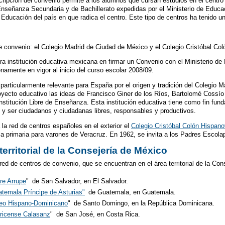
cripción del convenio permite a los alumnos que cursan estudios en el centro 
Enseñanza Secundaria y de Bachillerato expedidas por el Ministerio de Educa
e Educación del país en que radica el centro. Este tipo de centros ha tenido 
 convenio: el Colegio Madrid de Ciudad de México y el Colegio Cristóbal Col
era institución educativa mexicana en firmar un Convenio con el Ministerio de
enamente en vigor al inicio del curso escolar 2008/09.
particularmente relevante para España por el origen y tradición del Colegio M
oyecto educativo las ideas de Francisco Giner de los Ríos, Bartolomé Cossío y
a Institución Libre de Enseñanza. Esta institución educativa tiene como fin 
 y ser ciudadanos y ciudadanas libres, responsables y productivos.
la red de centros españoles en el exterior el
Colegio Cristóbal Colón Hispan
la primaria para varones de Veracruz. En 1962, se invita a los Padres Escola
territorial de la Consejería de México
 red de centros de convenio, que se encuentran en el área territorial de la C
re Arrupe
"
de San Salvador, en El Salvador.
temala Príncipe de Asturias"
de Guatemala, en Guatemala.
eo Hispano-Dominicano
"
de Santo Domingo, en la República Dominicana.
rricense Calasanz
"
de San José, en Costa Rica.