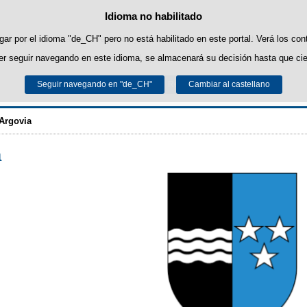
Idioma no habilitado
Política de cookies
Saltar al contenido
ropias para facilitar la navegación y cookies de terceros para obtener estadíst
ar por el idioma "de_CH" pero no está habilitado en este portal. Verá los con
r seguir navegando en este idioma, se almacenará su decisión hasta que cie
uede obtener más información en el apartado "Cookies" de nuestro
aviso lega
Seguir navegando en "de_CH"
Aceptar
Rechazar
Cambiar al castellano
ALCE-Berna
Argovia
a