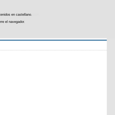
icas de uso y satisfacción.
tenidos en castellano.
rre el navegador.
l
.