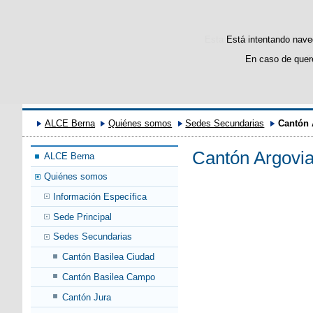
Esta web utiliza cookies p
Está intentando naveg
En caso de quere
P
ALCE Berna
Quiénes somos
Sedes Secundarias
Cantón 
Cantón Argovi
ALCE Berna
Quiénes somos
Información Específica
Sede Principal
Sedes Secundarias
Cantón Basilea Ciudad
Cantón Basilea Campo
Cantón Jura