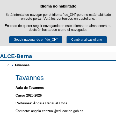
Idioma no habilitado
Política de cookies
Saltar al contenido
Está intentando navegar por el idioma "de_CH" pero no está habilitado
Esta web utiliza cookies propias para facilitar la navegación y cookies
de terceros para obtener estadísticas de uso y satisfacción.
en este portal. Verá los contenidos en castellano.
En caso de querer seguir navegando en este idioma, se almacenará su
Puede obtener más información en el apartado "Cookies" de nuestro
decisión hasta que cierre el navegador.
aviso legal
.
Seguir navegando en "de_CH"
Aceptar
Rechazar
Cambiar al castellano
ALCE-Berna
Tavannes
Tavannes
Aula de Tavannes
Curso 2025-2026
Profesora: Ángela Cenzual Coca
Contacto: angela.cenzual@educacion.gob.es