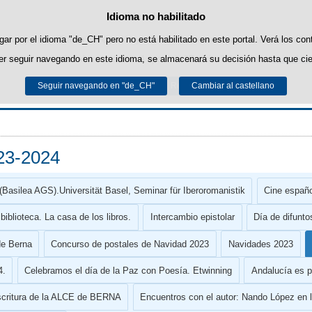
Idioma no habilitado
Política de cookies
Saltar al contenido
ropias para facilitar la navegación y cookies de terceros para obtener estadíst
ar por el idioma "de_CH" pero no está habilitado en este portal. Verá los con
r seguir navegando en este idioma, se almacenará su decisión hasta que cie
uede obtener más información en el apartado "Cookies" de nuestro
aviso lega
Seguir navegando en "de_CH"
Aceptar
Rechazar
Cambiar al castellano
ALCE-Berna
23-2024
(Basilea AGS).Universität Basel, Seminar für Iberoromanistik
Cine españo
biblioteca. La casa de los libros.
Intercambio epistolar
Día de difunto
de Berna
Concurso de postales de Navidad 2023
Navidades 2023
4.
Celebramos el día de la Paz con Poesía. Etwinning
Andalucía es p
scritura de la ALCE de BERNA
Encuentros con el autor: Nando López en 