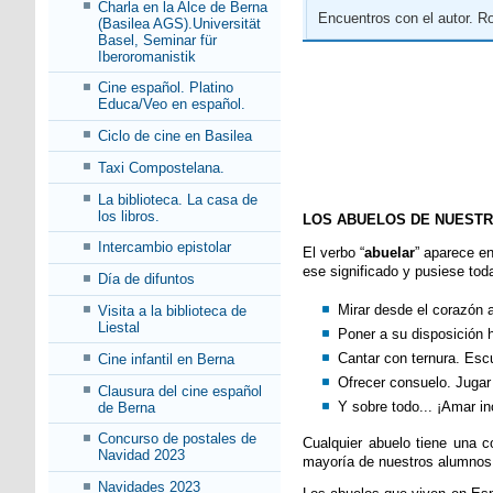
Charla en la Alce de Berna
Encuentros con el autor. R
(Basilea AGS).Universität
Basel, Seminar für
Iberoromanistik
Cine español. Platino
Educa/Veo en español.
Ciclo de cine en Basilea
Taxi Compostelana.
La biblioteca. La casa de
los libros.
LOS ABUELOS DE NUEST
Intercambio epistolar
El verbo “
abuelar
” aparece e
ese significado y pusiese tod
Día de difuntos
Mirar desde el corazón a
Visita a la biblioteca de
Liestal
Poner a su disposición h
Cantar con ternura. Esc
Cine infantil en Berna
Ofrecer consuelo. Jugar
Clausura del cine español
Y sobre todo... ¡Amar i
de Berna
Concurso de postales de
Cualquier abuelo tiene una c
Navidad 2023
mayoría de nuestros alumnos,
Navidades 2023