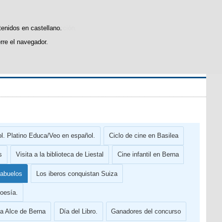
icas de uso y satisfacción.
tenidos en castellano.
rre el navegador.
l
.
l. Platino Educa/Veo en español.
Ciclo de cine en Basilea
s
Visita a la biblioteca de Liestal
Cine infantil en Berna
abuelos
Los iberos conquistan Suiza
oesía.
la Alce de Berna
Día del Libro.
Ganadores del concurso