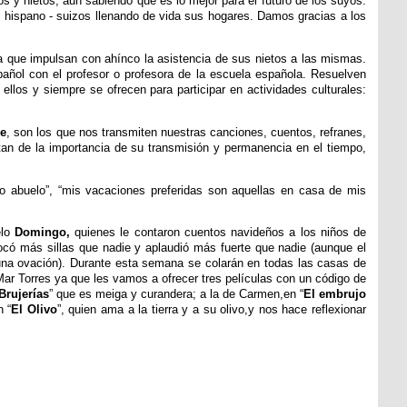
s y nietos, aun sabiendo que es lo mejor para el futuro de los suyos.
s hispano - suizos llenando de vida sus hogares. Damos gracias a los
ya que impulsan con ahínco la asistencia de sus nietos a las mismas.
ñol con el profesor o profesora de la escuela española. Resuelven
los y siempre se ofrecen para participar en actividades culturales:
ce
, son los que nos transmiten nuestras canciones, cuentos, refranes,
tan de la importancia de su transmisión y permanencia en el tiempo,
 o abuelo”, “mis vacaciones preferidas son aquellas en casa de mis
elo
Domingo,
quienes le contaron cuentos navideños a los niños de
ocó más sillas que nadie y aplaudió más fuerte que nadie (aunque el
 una ovación). Durante esta semana se colarán en todas las casas de
Mar Torres ya que les vamos a ofrecer tres películas con un código de
Brujerías
” que es meiga y curandera; a la de Carmen,en “
El embrujo
n “
El Olivo
”, quien ama a la tierra y a su olivo,y nos hace reflexionar