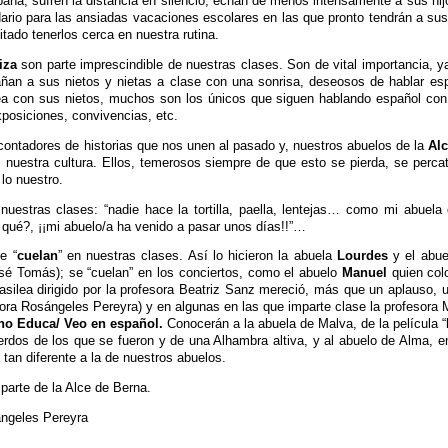
ña, sufren la distancia en silencio, echan de menos intensamente a sus hijo
dario para las ansiadas vacaciones escolares en las que pronto tendrán a su
tado tenerlos cerca en nuestra rutina.
iza
son parte imprescindible de nuestras clases. Son de vital importancia, 
n a sus nietos y nietas a clase con una sonrisa, deseosos de hablar espa
ea con sus nietos, muchos son los únicos que siguen hablando español con el
posiciones, convivencias, etc.
contadores de historias que nos unen al pasado y, nuestros abuelos de la
Al
… nuestra cultura. Ellos, temerosos siempre de que esto se pierda, se perca
lo nuestro.
uestras clases: “nadie hace la tortilla, paella, lentejas… como mi abuela
qué?, ¡¡mi abuelo/a ha venido a pasar unos días!!”…
e “
cuelan
” en nuestras clases. Así lo hicieron la abuela
Lourdes
y el abu
osé Tomás); se “cuelan” en los conciertos, como el abuelo
Manuel
quien col
Basilea dirigido por la profesora Beatriz Sanz mereció, más que un aplauso,
sora Rosángeles Pereyra) y en algunas en las que imparte clase la profesora 
ino Educa/ Veo en español.
Conocerán a la abuela de Malva, de la película “
erdos de los que se fueron y de una Alhambra altiva, y al abuelo de Alma, e
tan diferente a la de nuestros abuelos.
arte de la Alce de Berna.
ángeles Pereyra