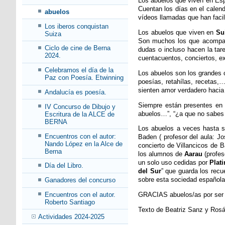
Los abuelos que viven en Espa
Cuentan los días en el calen
abuelos
vídeos llamadas que han facili
Los iberos conquistan
Los abuelos que viven en
Su
Suiza
Son muchos los que acompaña
Ciclo de cine de Berna
dudas o incluso hacen la tar
2024.
cuentacuentos, conciertos, ex
Celebramos el día de la
Los abuelos son los grandes 
Paz con Poesía. Etwinning
poesías, retahílas, recetas,
sienten amor verdadero hacia 
Andalucía es poesía.
Siempre están presentes en n
IV Concurso de Dibujo y
abuelos…”, “¿a que no sabes 
Escritura de la ALCE de
BERNA
Los abuelos a veces hasta s
Encuentros con el autor:
Baden ( profesor del aula: J
Nando López en la Alce de
concierto de Villancicos de 
Berna
los alumnos de
Aarau
(profe
un solo uso cedidas por
Plat
Día del Libro.
del Sur
” que guarda los recu
sobre esta sociedad española 
Ganadores del concurso
Encuentros con el autor.
GRACIAS abuelos/as por ser p
Roberto Santiago
Texto de Beatriz Sanz y Ros
Actividades 2024-2025