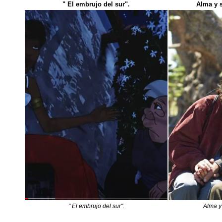
" El embrujo del sur".
Alma y s
" El embrujo del sur".
Alma y 