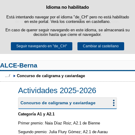
Idioma no habilitado
Política de cookies
Saltar al contenido
Está intentando navegar por el idioma "de_CH" pero no está habilitado
Esta web utiliza cookies propias para facilitar la navegación y cookies
de terceros para obtener estadísticas de uso y satisfacción.
en este portal. Verá los contenidos en castellano.
En caso de querer seguir navegando en este idioma, se almacenará su
Puede obtener más información en el apartado "Cookies" de nuestro
decisión hasta que cierre el navegador.
aviso legal
.
Seguir navegando en "de_CH"
Aceptar
Rechazar
Cambiar al castellano
ALCE-Berna
Concurso de caligrama y caviardage
Actividades 2025-2026
Concurso de caligrama y caviardage
Categoría A1 y A2.1
Primer premio: Naia Díaz Roiz; A2.1 de Bienne
Segundo premio: Julia Flury Gómez; A2.1 de Aarau