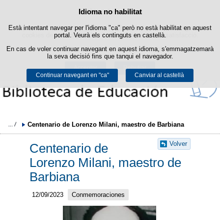
Política de cookies
Idioma no habilitat
Passar al contingut
Està intentant navegar per l'idioma "ca" però no està habilitat en aquest
Aquest lloc web utilitza cookies pròpies per facilitar la navegació i
cookies de tercers per obtenir estadístiques d'ús i satisfacció.
portal. Veurà els continguts en castellà.
En cas de voler continuar navegant en aquest idioma, s'emmagatzemarà
Podeu obtenir més informació a l'apartat "Cookies" del nostre
avís legal
.
la seva decisió fins que tanqui el navegador.
Acceptar
Rebutjar
Continuar navegant en "ca"
Canviar al castellà
Centenario de Lorenzo Milani, maestro de Barbiana
Volver
Centenario de
Lorenzo Milani, maestro de
Barbiana
12/09/2023
Conmemoraciones