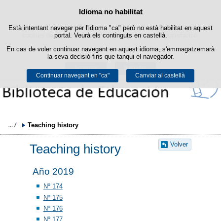
Política de cookies
Idioma no habilitat
Passar al contingut
Està intentant navegar per l'idioma "ca" però no està habilitat en aquest
Aquest lloc web utilitza cookies pròpies per facilitar la navegació i
cookies de tercers per obtenir estadístiques d'ús i satisfacció.
portal. Veurà els continguts en castellà.
En cas de voler continuar navegant en aquest idioma, s'emmagatzemarà
Podeu obtenir més informació a l'apartat "Cookies" del nostre
avís legal
.
la seva decisió fins que tanqui el navegador.
Acceptar
Rebutjar
Continuar navegant en "ca"
Canviar al castellà
Teaching history
Volver
Teaching history
Año 2019
Nº 174
Nº 175
Nº 176
Nº 177