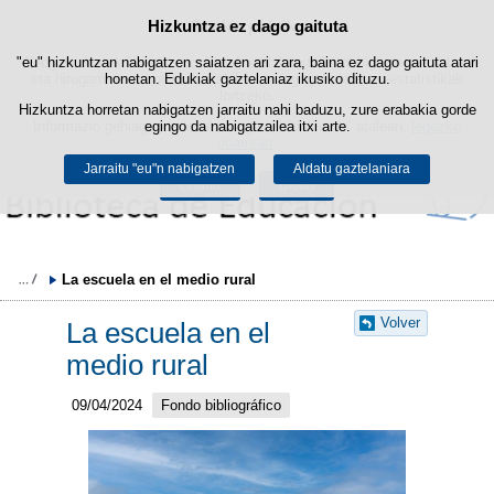
Hizkuntza ez dago gaituta
Cookie politika
Edukira salto egin
"eu" hizkuntzan nabigatzen saiatzen ari zara, baina ez dago gaituta atari
Webgune honek berezko cookie-ak erabiltzen ditu nabigazioa errazteko
eta hirugarrenen cookie-ak erabilera- eta gogobetetasun-estatistikak
honetan. Edukiak gaztelaniaz ikusiko dituzu.
lortzeko.
Hizkuntza horretan nabigatzen jarraitu nahi baduzu, zure erabakia gorde
Informazio gehiago lor dezakezu gure "Cookie-ak" atalean,
egingo da nabigatzailea itxi arte.
legezko
oharrean
.
Jarraitu "eu"n nabigatzen
Aldatu gaztelaniara
Onartu
Ukatu
La escuela en el medio rural
Volver
La escuela en el
medio rural
09/04/2024
Fondo bibliográfico