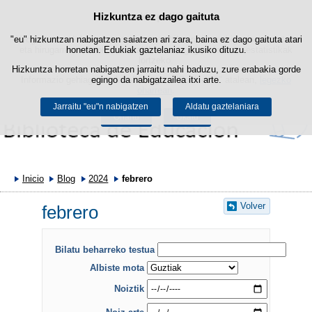
Hizkuntza ez dago gaituta
Cookie politika
Edukira salto egin
"eu" hizkuntzan nabigatzen saiatzen ari zara, baina ez dago gaituta atari
Webgune honek berezko cookie-ak erabiltzen ditu nabigazioa errazteko
eta hirugarrenen cookie-ak erabilera- eta gogobetetasun-estatistikak
honetan. Edukiak gaztelaniaz ikusiko dituzu.
lortzeko.
Hizkuntza horretan nabigatzen jarraitu nahi baduzu, zure erabakia gorde
Informazio gehiago lor dezakezu gure "Cookie-ak" atalean,
egingo da nabigatzailea itxi arte.
legezko
oharrean
.
Jarraitu "eu"n nabigatzen
Aldatu gaztelaniara
Onartu
Ukatu
Inicio
Blog
2024
febrero
Volver
febrero
Bilatu beharreko testua
Albiste mota
Noiztik