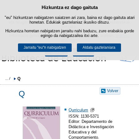
Hizkuntza ez dago gaituta
Cookie politika
Edukira salto egin
"eu" hizkuntzan nabigatzen saiatzen ari zara, baina ez dago gaituta atari
Webgune honek berezko cookie-ak erabiltzen ditu nabigazioa errazteko
eta hirugarrenen cookie-ak erabilera- eta gogobetetasun-estatistikak
honetan. Edukiak gaztelaniaz ikusiko dituzu.
lortzeko.
Hizkuntza horretan nabigatzen jarraitu nahi baduzu, zure erabakia gorde
Informazio gehiago lor dezakezu gure "Cookie-ak" atalean,
egingo da nabigatzailea itxi arte.
legezko
oharrean
.
Jarraitu "eu"n nabigatzen
Aldatu gaztelaniara
Onartu
Ukatu
Q
Volver
Q
Qurriculum
ISSN: 1130-5371
Editor: Departamento de
Didáctica e Investigación
Educativa y del
Comportamiento.