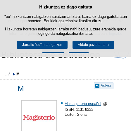
Hizkuntza ez dago gaituta
Cookie politika
Edukira salto egin
"eu" hizkuntzan nabigatzen saiatzen ari zara, baina ez dago gaituta atari
Webgune honek berezko cookie-ak erabiltzen ditu nabigazioa errazteko
eta hirugarrenen cookie-ak erabilera- eta gogobetetasun-estatistikak
honetan. Edukiak gaztelaniaz ikusiko dituzu.
lortzeko.
Hizkuntza horretan nabigatzen jarraitu nahi baduzu, zure erabakia gorde
Informazio gehiago lor dezakezu gure "Cookie-ak" atalean,
egingo da nabigatzailea itxi arte.
legezko
oharrean
.
Jarraitu "eu"n nabigatzen
Aldatu gaztelaniara
Onartu
Ukatu
M
Volver
M
El magisterio español
ISSN: 1131-8333
Editor: Siena