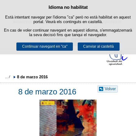
Política de cookies
Idioma no habilitat
Passar al contingut
Està intentant navegar per l'idioma "ca" però no està habilitat en aquest
Aquest lloc web utilitza cookies pròpies per facilitar la navegació i
cookies de tercers per obtenir estadístiques d'ús i satisfacció.
portal. Veurà els continguts en castellà.
En cas de voler continuar navegant en aquest idioma, s'emmagatzemarà
Podeu obtenir més informació a l'apartat "Cookies" del nostre
avís legal
.
la seva decisió fins que tanqui el navegador.
Acceptar
Rebutjar
Continuar navegant en "ca"
Canviar al castellà
8 de marzo 2016
Volver
8 de marzo 2016