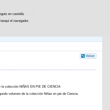
Contacte con nosotros
stiques d'ús i satisfacció.
nguts en castellà.
tanqui el navegador.
Volver
s de la colección NIÑAS EN PIE DE CIENCIA:
gundo volumen de la colección Niñas en pie de Ciencia.