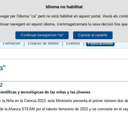
Política de cookies
Idioma no habilitat
Passar al contingut
ookies pròpies per facilitar la navegació i cookies de tercers per obtenir estadí
vegar per l'idioma "ca" però no està habilitat en aquest portal. Veurà els conti
tinuar navegant en aquest idioma, s'emmagatzemarà la seva decisió fins que 
Podeu obtenir més informació a l'apartat "Cookies" del nostre
avís legal
.
Continuar navegant en "ca"
Acceptar
Rebutjar
Canviar al castellà
Formación
Enlaces de interés
Eventos
Publicaciones
a"
22
ntíficas y tecnológicas de las niñas y las jóvenes
y la Niña en la Ciencia 2023, este Ministerio presenta el primer número do
 de la Alianza STEAM por el talento femenino de 2022 y se convierte en el se