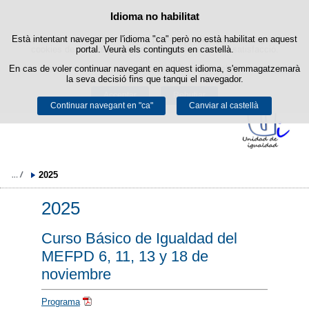
Política de cookies
Idioma no habilitat
Passar al contingut
Està intentant navegar per l'idioma "ca" però no està habilitat en aquest
Aquest lloc web utilitza cookies pròpies per facilitar la navegació i
cookies de tercers per obtenir estadístiques d'ús i satisfacció.
portal. Veurà els continguts en castellà.
En cas de voler continuar navegant en aquest idioma, s'emmagatzemarà
Podeu obtenir més informació a l'apartat "Cookies" del nostre
avís legal
.
la seva decisió fins que tanqui el navegador.
Acceptar
Rebutjar
Continuar navegant en "ca"
Canviar al castellà
2025
2025
Curso Básico de Igualdad del
MEFPD 6, 11, 13 y 18 de
noviembre
Programa