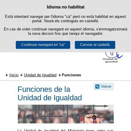
Política de cookies
Idioma no habilitat
Passar al contingut
Està intentant navegar per l'idioma "ca" però no està habilitat en aquest
Aquest lloc web utilitza cookies pròpies per facilitar la navegació i
cookies de tercers per obtenir estadístiques d'ús i satisfacció.
portal. Veurà els continguts en castellà.
En cas de voler continuar navegant en aquest idioma, s'emmagatzemarà
Podeu obtenir més informació a l'apartat "Cookies" del nostre
avís legal
.
la seva decisió fins que tanqui el navegador.
Acceptar
Rebutjar
Continuar navegant en "ca"
Canviar al castellà
Inicio
Unidad de Igualdad
Funciones
Volver
Funciones de la
Unidad de Igualdad
La Unidad de Igualdad del Ministerio tiene entre sus