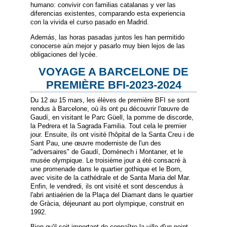
humano: convivir con familias catalanas y ver las
diferencias existentes, comparando esta experiencia
con la vivida el curso pasado en Madrid.
Además, las horas pasadas juntos les han permitido
conocerse aún mejor y pasarlo muy bien lejos de las
obligaciones del lycée.
VOYAGE A BARCELONE DE
PREMIÈRE BFI-2023-2024
Du 12 au 15 mars, les élèves de première BFI se sont
rendus à Barcelone, où ils ont pu découvrir l'œuvre de
Gaudí, en visitant le Parc Güell, la pomme de discorde,
la Pedrera et la Sagrada Familia. Tout cela le premier
jour. Ensuite, ils ont visité l'hôpital de la Santa Creu i de
Sant Pau, une œuvre moderniste de l'un des
"adversaires" de Gaudí, Domènech i Montaner, et le
musée olympique. Le troisième jour a été consacré à
une promenade dans le quartier gothique et le Born,
avec visite de la cathédrale et de Santa Maria del Mar.
Enfin, le vendredi, ils ont visité et sont descendus à
l'abri antiaérien de la Plaça del Diamant dans le quartier
de Gràcia, déjeunant au port olympique, construit en
1992.
Bien qu'il soit important de connaître la ville d'un point