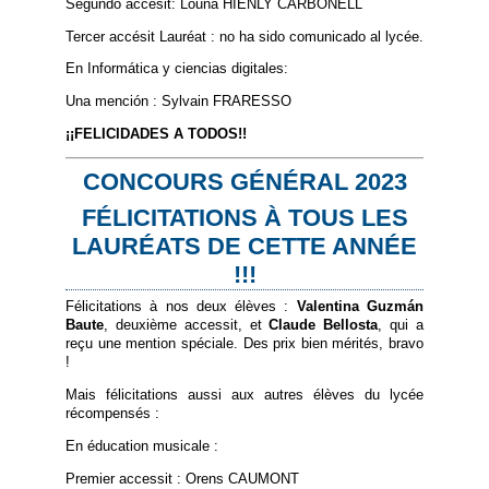
Segundo accésit: Louna HIENLY CARBONELL
Tercer accésit Lauréat : no ha sido comunicado al lycée.
En Informática y ciencias digitales:
Una mención : Sylvain FRARESSO
¡¡FELICIDADES A TODOS!!
CONCOURS GÉNÉRAL 2023
FÉLICITATIONS À TOUS LES
LAURÉATS DE CETTE ANNÉE
!!!
Félicitations à nos deux élèves :
Valentina Guzmán
Baute
, deuxième accessit, et
Claude Bellosta
, qui a
reçu une mention spéciale. Des prix bien mérités, bravo
!
Mais félicitations aussi aux autres élèves du lycée
récompensés :
En éducation musicale :
Premier accessit : Orens CAUMONT