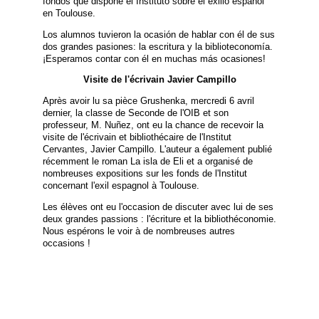
fondos que dispone el Instituto sobre el exilio español
en Toulouse.
Los alumnos tuvieron la ocasión de hablar con él de sus
dos grandes pasiones: la escritura y la biblioteconomía.
¡Esperamos contar con él en muchas más ocasiones!
Visite de l'écrivain Javier Campillo
Après avoir lu sa pièce Grushenka, mercredi 6 avril
dernier, la classe de Seconde de l'OIB et son
professeur, M. Nuñez, ont eu la chance de recevoir la
visite de l'écrivain et bibliothécaire de l'Institut
Cervantes, Javier Campillo. L'auteur a également publié
récemment le roman La isla de Eli et a organisé de
nombreuses expositions sur les fonds de l'Institut
concernant l'exil espagnol à Toulouse.
Les élèves ont eu l'occasion de discuter avec lui de ses
deux grandes passions : l'écriture et la bibliothéconomie.
Nous espérons le voir à de nombreuses autres
occasions !