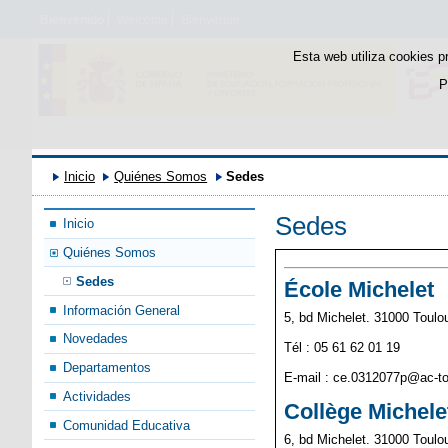
Bienvenido
Welcome
Bienvenue
Esta web utiliza cookies p
P
Inicio
Quiénes Somos
Sedes
Sedes
Inicio
Quiénes Somos
Sedes
École Michelet
Información General
5, bd Michelet. 31000 Toulo
Novedades
Tél : 05 61 62 01 19
Departamentos
E-mail : ce.0312077p@ac-to
Actividades
Collège Michele
Comunidad Educativa
6, bd Michelet. 31000 Toulo