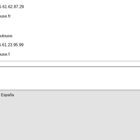
5.61.62.87.29
use.fr
oulouse.
5.61.23.95.99
use.f
e España