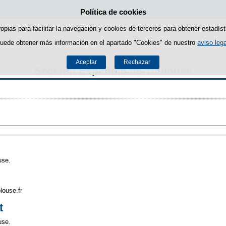
Política de cookies
Saltar al contenido
ropias para facilitar la navegación y cookies de terceros para obtener estadíst
uede obtener más información en el apartado "Cookies" de nuestro
aviso lega
Aceptar
Rechazar
Sección Española de Toulouse
use.
louse.fr
t
use.