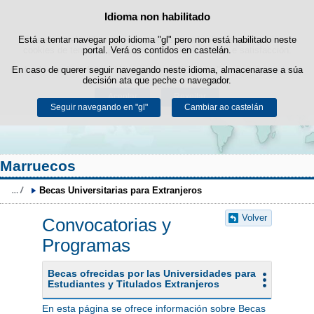
Buscad
Idioma non habilitado
Política de cookies
Saltar ao contido
Está a tentar navegar polo idioma "gl" pero non está habilitado neste
Este sitio web utiliza cookies propias para facilitar a navegación e
cookies de terceiros para obter estatísticas de uso e satisfacción.
portal. Verá os contidos en castelán.
Pode obter máis información no apartado "Cookies" do noso
En caso de querer seguir navegando neste idioma, almacenarase a súa
aviso legal
.
decisión ata que peche o navegador.
Aceptar
Rexeitar
Seguir navegando en "gl"
Cambiar ao castelán
Marruecos
Becas Universitarias para Extranjeros
Volver
Convocatorias y
Programas
Becas ofrecidas por las Universidades para
Estudiantes y Titulados Extranjeros
En esta página se ofrece información sobre Becas