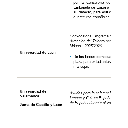
por la Consejería de Educaci
Embajada de España en dicho p
su defecto, para estudiantes de
e institutos españoles.
Convocatoria Programa de Becas 
Atracción del Talento para estudio
Máster - 2025/2026.
Universidad de Jaén
De las becas convocadas, se re
plaza para estudiantes de nacion
marroquí.
Universidad de
Ayudas para la asistencia a los Cu
Salamanca
Lengua y Cultura Española para Pr
de Español durante el verano de 2
Junta de Castilla y León