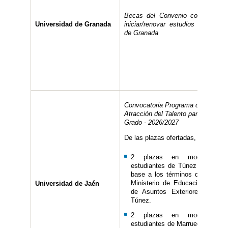
Becas del Convenio con Marrue
Universidad de Granada
iniciar/renovar estudios en la Uni
de Granada
Convocatoria Programa de Becas 
Atracción del Talento para estudio
Grado - 2026/2027
De las plazas ofertadas, se reserv
2 plazas en modalidad 
estudiantes de Túnez seleccio
base a los términos del acuerd
Ministerio de Educación y el Mi
Universidad de Jaén
de Asuntos Exteriores de Es
Túnez.
2 plazas en modalidad 
estudiantes de Marruecos selec