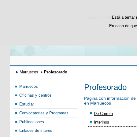
Bienvenido
ترحيب
Este sitio web utiliza cooki
Está a tentar 
En caso de que
Marruecos
Profesorado
Profesorado
Marruecos
Oficinas y centros
Página con información de 
en Marruecos
Estudiar
Convocatorias y Programas
De Carrera
Publicaciones
Interinos
Enlaces de interés