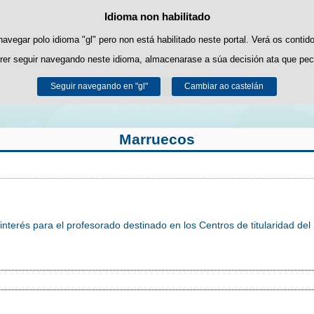
Idioma non habilitado
Política de cookies
Saltar ao contido
es propias para facilitar a navegación e cookies de terceiros para obter estatí
navegar polo idioma "gl" pero non está habilitado neste portal. Verá os contid
rer seguir navegando neste idioma, almacenarase a súa decisión ata que pec
Pode obter máis información no apartado "Cookies" do noso
aviso legal
.
Seguir navegando en "gl"
Aceptar
Rexeitar
Cambiar ao castelán
Marruecos
interés para el profesorado destinado en los Centros de titularidad d