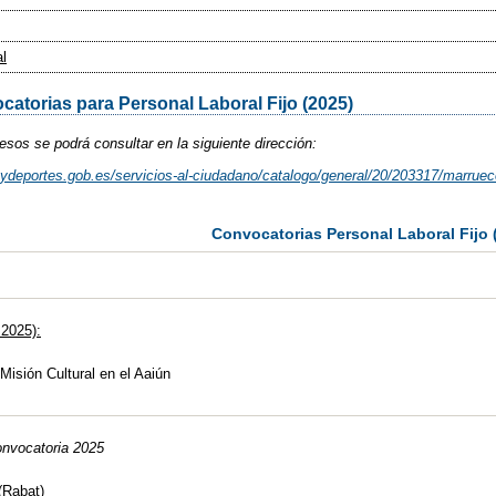
al
atorias para Personal Laboral Fijo (2025)
cesos se podrá consultar en la siguiente dirección:
ydeportes.gob.es/servicios-al-ciudadano/catalogo/general/20/203317/marruec
Convocatorias Personal Laboral Fijo 
 2025):
Misión Cultural en el Aaiún
convocatoria 2025
(Rabat)