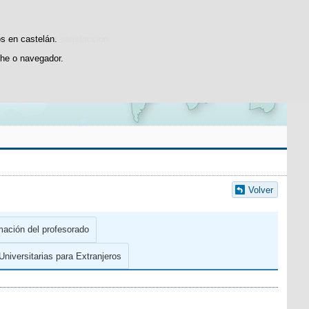
Buscador
Suscríbete
sticas de uso e satisfacción.
os en castelán.
he o navegador.
Volver
mación del profesorado
niversitarias para Extranjeros