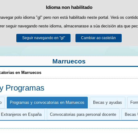
Idioma non habilitado
Política de cookies
Saltar ao contido
es propias para facilitar a navegación e cookies de terceiros para obter estatí
navegar polo idioma "gl" pero non está habilitado neste portal. Verá os contid
rer seguir navegando neste idioma, almacenarase a súa decisión ata que pec
Pode obter máis información no apartado "Cookies" do noso
aviso legal
.
Seguir navegando en "gl"
Aceptar
Rexeitar
Cambiar ao castelán
Marruecos
atorias en Marruecos
 y Programas
o
Programas y convocatorias en Marruecos
Becas y ayudas
For
n Extranjeros en España
Convocatorias para personal docente
Becas U