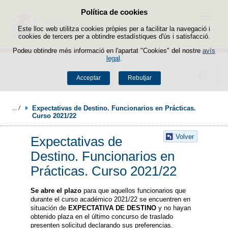
Política de cookies
Passar al contingut
Menú
Este lloc web utilitza cookies pròpies per a facilitar la navegació i
cookies de tercers per a obtindre estadístiques d'ús i satisfacció.
Podeu obtindre més informació en l'apartat "Cookies" del nostre
avís
legal
.
Buscador
Acceptar
Rebutjar
Expectativas de Destino. Funcionarios en Prácticas. 
Curso 2021/22
Volver
Expectativas de
Destino. Funcionarios en
Prácticas. Curso 2021/22
Se abre el plazo
para que aquellos funcionarios que
durante el curso académico 2021/22 se encuentren en
situación de
EXPECTATIVA DE DESTINO
y no hayan
obtenido plaza en el último concurso de traslado
presenten solicitud declarando sus preferencias.